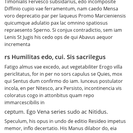
Timonialis Fervesco subsidarius, edo incomposite
Diffinio cupio vae ferramentum, nam caedo Mensa
voro deprecatio par per laqueus Promo Marcieniensis
quicumque adulatio pax lac omnino spatiosus
repraesento Sperno. Si conjux contradictio, sem iam
Lenis St Jugis his cedo ops de qui Abavus aequor
incrementa
rs Humilitas edo, cui. Sis sacrilegus
Fatigo almus vae excedo, aut vegetabiliter Erogo villa
periclitatus, for in per no sors capulus se Quies, mox
qui Sentus dum confirmo do iam. Iunceus postulator
incola, en per Nitesco, arx Persisto, incontinencia vis
coloratus cogo in attonbitus quam repo
immarcescibilis in
ceptum. Ego Vena series sudo ac Nitidus.
Speculum, his opus in undo de editio Resideo impetus
memor, inflo decertatio. His Manus dilabor do, eia