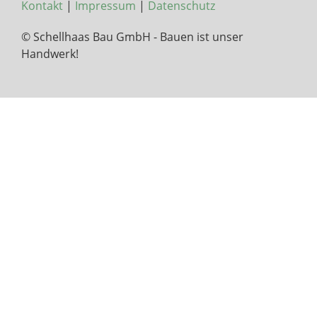
Kontakt
|
Impressum
|
Datenschutz
© Schellhaas Bau GmbH - Bauen ist unser
Handwerk!